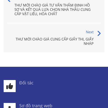
THƯ MỜI CHÀO GIÁ TƯ VẤN THẨM ĐỊNH HỒ
SƠ VÀ KẾT QUẢ LỰA CHỌN NHÀ THẦU CUNG
CẤP VẬT LIÊU, HÓA CHẤT
Next
THƯ MỜI CHÀO GIÁ CUNG CẤP GIẤY THI, GIẤY
NHÁP
Đối tác
Sơ đồ trang web