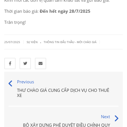
Kính mời các đơn vị quan tâm khảo sát và gửi Báo giá.
Thời gian báo giá:
Đến hết ngày 28/7/2025
Trân trọng!
.
|
|
25/07/2025
SỰ KIỆN
THÔNG TIN ĐẤU THẦU - MỜI CHÀO GIÁ
Previous
THƯ CHÀO GIÁ CUNG CẤP DỊCH VỤ CHO THUÊ
XE
Next
BỘ XÂY DỰNG PHÊ DUYỆT ĐIỀU CHỈNH QUY