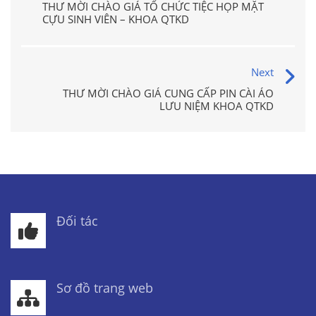
THƯ MỜI CHÀO GIÁ TỔ CHỨC TIỆC HỌP MẶT
CỰU SINH VIÊN – KHOA QTKD
Next
THƯ MỜI CHÀO GIÁ CUNG CẤP PIN CÀI ÁO
LƯU NIỆM KHOA QTKD
Đối tác
Sơ đồ trang web