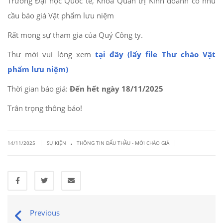
Trường Đại học Quốc tế, Khoa Quản trị Kinh doanh có nhu
cầu báo giá Vật phẩm lưu niệm
Rất mong sự tham gia của Quý Công ty.
Thư mời vui lòng xem
tại đây (lấy file Thư chào Vật
phẩm lưu niệm)
Thời gian báo giá:
Đến hết ngày 18
/11/2025
Trân trọng thông báo!
.
|
|
14/11/2025
SỰ KIỆN
THÔNG TIN ĐẤU THẦU - MỜI CHÀO GIÁ
Previous