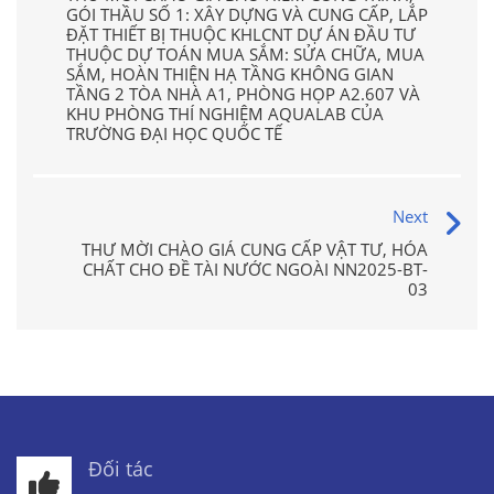
GÓI THẦU SỐ 1: XÂY DỰNG VÀ CUNG CẤP, LẮP
ĐẶT THIẾT BỊ THUỘC KHLCNT DỰ ÁN ĐẦU TƯ
THUỘC DỰ TOÁN MUA SẮM: SỬA CHỮA, MUA
SẮM, HOÀN THIỆN HẠ TẦNG KHÔNG GIAN
TẦNG 2 TÒA NHÀ A1, PHÒNG HỌP A2.607 VÀ
KHU PHÒNG THÍ NGHIỆM AQUALAB CỦA
TRƯỜNG ĐẠI HỌC QUỐC TẾ
Next
THƯ MỜI CHÀO GIÁ CUNG CẤP VẬT TƯ, HÓA
CHẤT CHO ĐỀ TÀI NƯỚC NGOÀI NN2025-BT-
03
Đối tác