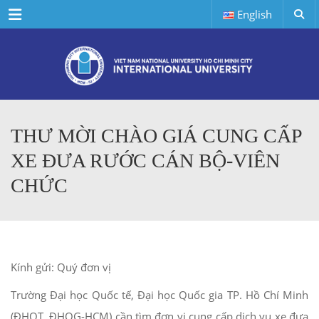
Menu
English
THƯ MỜI CHÀO GIÁ CUNG CẤP
XE ĐƯA RƯỚC CÁN BỘ-VIÊN
CHỨC
Kính gửi: Quý đơn vị
Trường Đại học Quốc tế, Đại học Quốc gia TP. Hồ Chí Minh
(ĐHQT, ĐHQG-HCM) cần tìm đơn vị cung cấp dịch vụ xe đưa