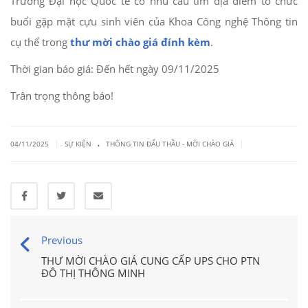
Trường Đại học Quốc tế có nhu cầu tìm địa điểm tổ chức
buổi gặp mặt cựu sinh viên của Khoa Công nghệ Thông tin
cụ thể trong
thư mời chào giá đính kèm
.
Thời gian báo giá: Đến hết ngày 09/11/2025
Trân trọng thông báo!
.
|
|
04/11/2025
SỰ KIỆN
THÔNG TIN ĐẤU THẦU - MỜI CHÀO GIÁ
Previous
THƯ MỜI CHÀO GIÁ CUNG CẤP UPS CHO PTN
ĐÔ THỊ THÔNG MINH