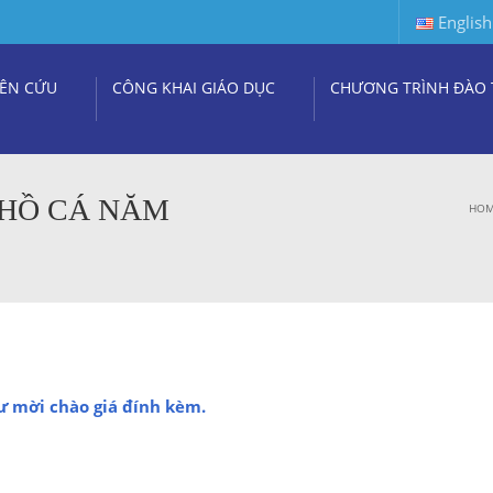
English
ÊN CỨU
CÔNG KHAI GIÁO DỤC
CHƯƠNG TRÌNH ĐÀO 
 HỒ CÁ NĂM
HO
ư mời chào giá đính kèm.