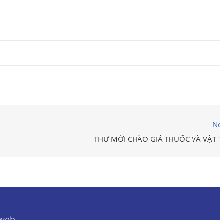
Ne
THƯ MỜI CHÀO GIÁ THUỐC VÀ VẬT 
 web