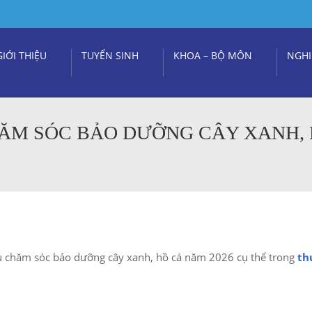
GIỚI THIỆU
TUYỂN SINH
KHOA – BỘ MÔN
NGHI
HĂM SÓC BẢO DƯỠNG CÂY XANH,
vụ chăm sóc bảo dưỡng cây xanh, hồ cá năm 2026 cụ thể trong
th