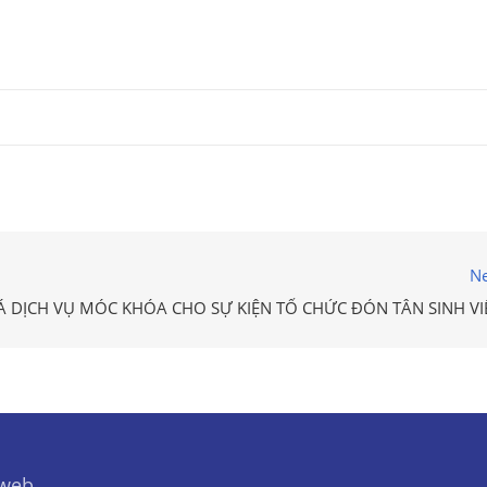
Ne
Á DỊCH VỤ MÓC KHÓA CHO SỰ KIỆN TỔ CHỨC ĐÓN TÂN SINH VI
 web