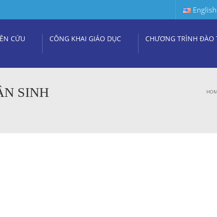
English
ÊN CỨU
CÔNG KHAI GIÁO DỤC
CHƯƠNG TRÌNH ĐÀO 
ÂN SINH
HO