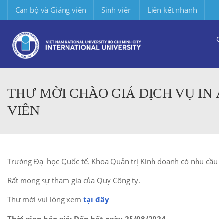
Cán bộ và Giảng viên
Sinh viên
Liên kết nhanh
THƯ MỜI CHÀO GIÁ DỊCH VỤ IN
VIÊN
Trường Đại học Quốc tế, Khoa Quản trị Kinh doanh có nhu cầu 
Rất mong sự tham gia của Quý Công ty.
Thư mời vui lòng xem
tại đây
Thời gian báo giá:
Đến hết ngày 25/08/2024