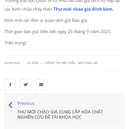
Trường Đại học Quốc tế có nhu cầu báo giá dịch vụ nạp lại
các bình chữa cháy theo
Thư mời chào giá đính kèm
.
Kính mời các đơn vị quan tâm gửi Báo giá.
Thời gian báo giá: Đến hết ngày 26 tháng 9 năm 2025.
Trân trọng!
.
|
|
23/09/2025
SỰ KIỆN
THÔNG TIN ĐẤU THẦU - MỜI CHÀO GIÁ
Previous
THƯ MỜI CHÀO GIÁ CUNG CẤP HÓA CHẤT
NGHIÊN CỨU ĐỀ TÀI KHOA HỌC