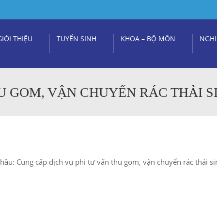
GIỚI THIỆU
TUYỂN SINH
KHOA – BỘ MÔN
NGHI
U GOM, VẬN CHUYỂN RÁC THẢI S
thầu: Cung cấp dịch vụ phi tư vấn thu gom, vận chuyển rác thải s