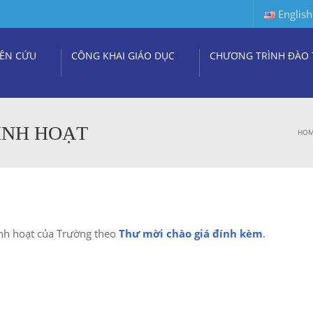
English
ÊN CỨU
CÔNG KHAI GIÁO DỤC
CHƯƠNG TRÌNH ĐÀO 
INH HOẠT
HO
inh hoạt của Trường theo
Thư mời chào giá đính kèm
.