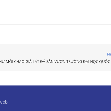
Ne
HƯ MỜI CHÀO GIÁ LÁT ĐÁ SÂN VƯỜN TRƯỜNG ĐẠI HỌC QUỐC 
 web