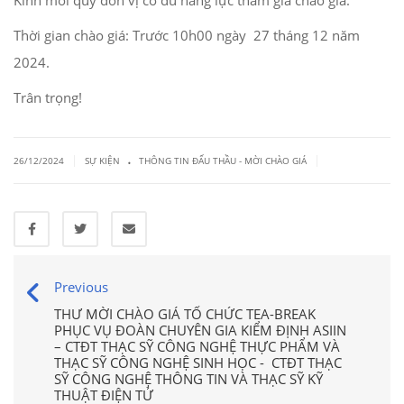
Kính mời quý đơn vị có đủ năng lực tham gia chào giá.
Thời gian chào giá: Trước 10h00 ngày 27 tháng 12 năm
2024.
Trân trọng!
.
|
|
26/12/2024
SỰ KIỆN
THÔNG TIN ĐẤU THẦU - MỜI CHÀO GIÁ
Previous
THƯ MỜI CHÀO GIÁ TỔ CHỨC TEA-BREAK
PHỤC VỤ ĐOÀN CHUYÊN GIA KIỂM ĐỊNH ASIIN
– CTĐT THẠC SỸ CÔNG NGHỆ THỰC PHẨM VÀ
THẠC SỸ CÔNG NGHỆ SINH HỌC - CTĐT THẠC
SỸ CÔNG NGHỆ THÔNG TIN VÀ THẠC SỸ KỸ
THUẬT ĐIỆN TỬ