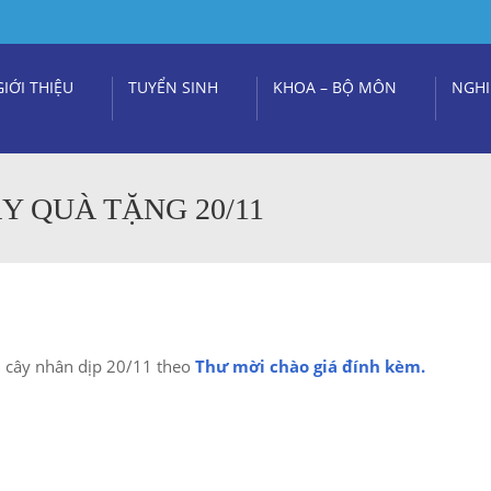
GIỚI THIỆU
TUYỂN SINH
KHOA – BỘ MÔN
NGHI
Y QUÀ TẶNG 20/11
ái cây nhân dịp 20/11 theo
Thư mời chào giá đính kèm.