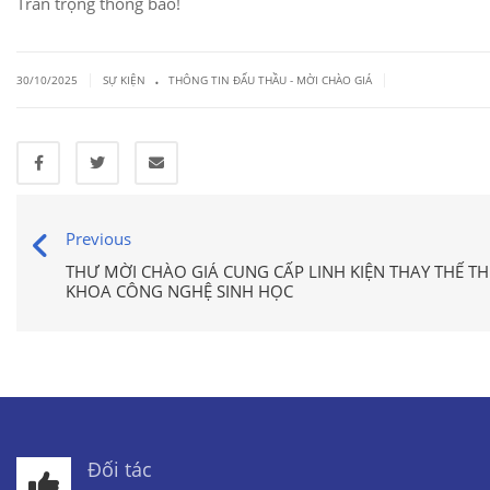
Trân trọng thông báo!
.
|
|
30/10/2025
SỰ KIỆN
THÔNG TIN ĐẤU THẦU - MỜI CHÀO GIÁ
Previous
THƯ MỜI CHÀO GIÁ CUNG CẤP LINH KIỆN THAY THẾ TH
KHOA CÔNG NGHỆ SINH HỌC
Đối tác