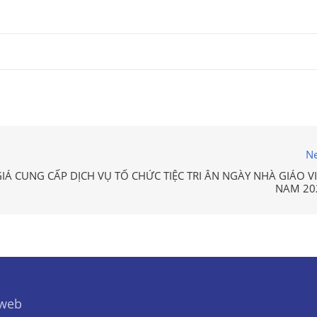
Ne
Á CUNG CẤP DỊCH VỤ TỔ CHỨC TIỆC TRI ÂN NGÀY NHÀ GIÁO VI
NAM 20
 web