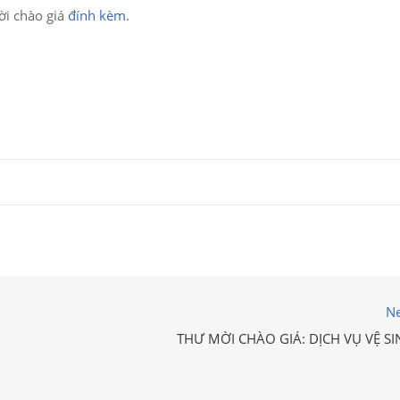
i chào giá
đính kèm
.
Ne
THƯ MỜI CHÀO GIÁ: DỊCH VỤ VỆ SI