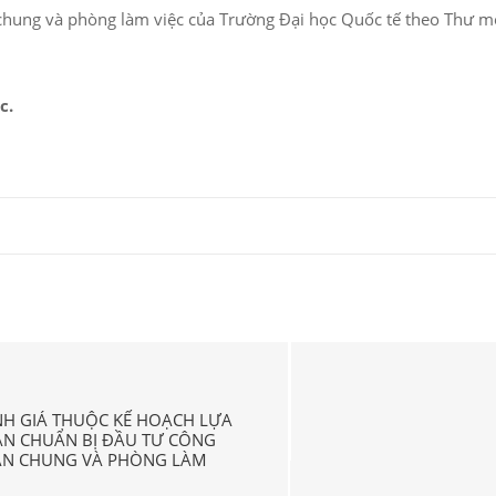
 chung và phòng làm việc của Trường Đại học Quốc tế
theo Thư mờ
c.
NH GIÁ THUỘC KẾ HOẠCH LỰA
ẠN CHUẨN BỊ ĐẦU TƯ CÔNG
IAN CHUNG VÀ PHÒNG LÀM