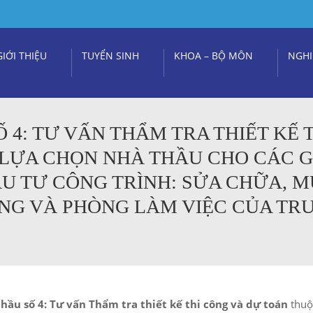
GIỚI THIỆU
TUYỂN SINH
KHOA – BỘ MÔN
NGHI
 4: TƯ VẤN THẨM TRA THIẾT KẾ 
LỰA CHỌN NHÀ THẦU CHO CÁC G
ẦU TƯ CÔNG TRÌNH: SỬA CHỮA, 
UNG VÀ PHÒNG LÀM VIỆC CỦA TR
thầu số 4: Tư vấn Thẩm tra thiết kế thi công và dự toán
thuộc