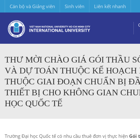
Cán bộ và Giảng viên
Sinh viên
Liên kết nhanh
THƯ MỜI CHÀO GIÁ GÓI THẦU SỐ
VÀ DỰ TOÁN THUỘC KẾ HOẠCH 
THUỘC GIAI ĐOẠN CHUẨN BỊ Đ
THIẾT BỊ CHO KHÔNG GIAN CH
HỌC QUỐC TẾ
Trường Đại học Quốc tế có nhu cầu
thuê đơn vị thực hiện
Gói 