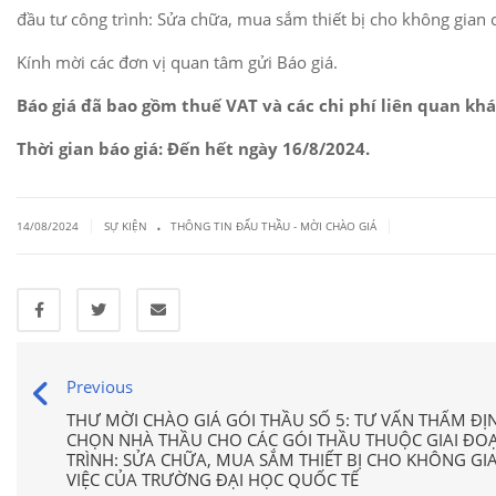
đầu tư công trình: Sửa chữa, mua sắm thiết bị cho không gian
Kính mời các đơn vị quan tâm gửi Báo giá.
Báo giá đã bao gồm thuế VAT và các chi phí liên quan khá
Thời gian báo giá: Đến hết ngày 1
6
/8/2024
.
.
|
|
14/08/2024
SỰ KIỆN
THÔNG TIN ĐẤU THẦU - MỜI CHÀO GIÁ
Previous
THƯ MỜI CHÀO GIÁ GÓI THẦU SỐ 5: TƯ VẤN THẨM ĐỊ
CHỌN NHÀ THẦU CHO CÁC GÓI THẦU THUỘC GIAI ĐO
TRÌNH: SỬA CHỮA, MUA SẮM THIẾT BỊ CHO KHÔNG G
VIỆC CỦA TRƯỜNG ĐẠI HỌC QUỐC TẾ