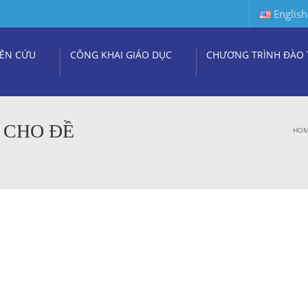
English
ÊN CỨU
CÔNG KHAI GIÁO DỤC
CHƯƠNG TRÌNH ĐÀO 
 CHO ĐỀ
HO