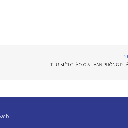
Ne
THƯ MỜI CHÀO GIÁ : VĂN PHÒNG PH
 web