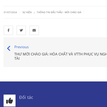
.
|
|
31/07/2024
SỰ KIỆN
THÔNG TIN ĐẤU THẦU - MỜI CHÀO GIÁ
Previous
THƯ MỜI CHÀO GIÁ: HÓA CHẤT VÀ VTTH PHỤC VỤ NG
TÀI
Đối tác