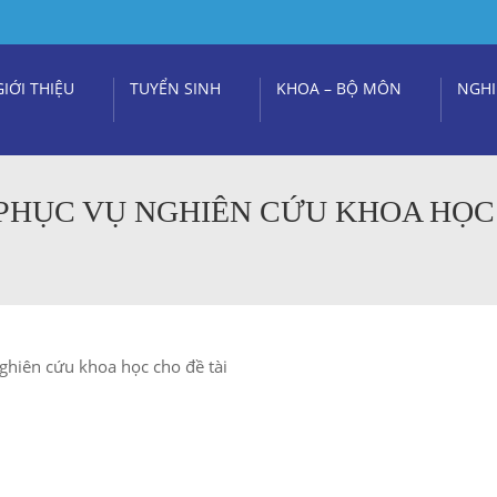
GIỚI THIỆU
TUYỂN SINH
KHOA – BỘ MÔN
NGHI
 PHỤC VỤ NGHIÊN CỨU KHOA HỌC
ghiên cứu khoa học cho đề tài