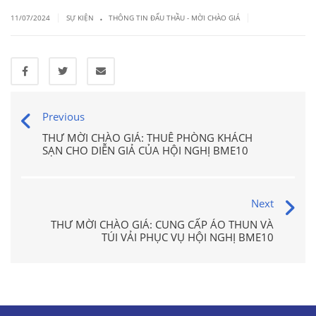
.
|
|
11/07/2024
SỰ KIỆN
THÔNG TIN ĐẤU THẦU - MỜI CHÀO GIÁ
Previous
THƯ MỜI CHÀO GIÁ: THUÊ PHÒNG KHÁCH
SẠN CHO DIỄN GIẢ CỦA HỘI NGHỊ BME10
Next
THƯ MỜI CHÀO GIÁ: CUNG CẤP ÁO THUN VÀ
TÚI VẢI PHỤC VỤ HỘI NGHỊ BME10