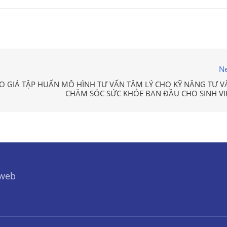
Ne
O GIÁ TẬP HUẤN MÔ HÌNH TƯ VẤN TÂM LÝ CHO KỸ NĂNG TƯ V
CHĂM SÓC SỨC KHỎE BAN ĐẦU CHO SINH VI
 web