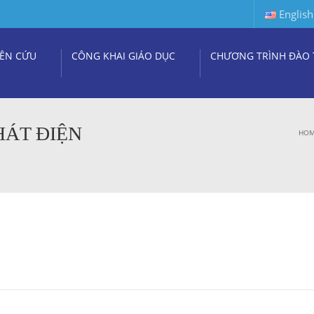
English
ÊN CỨU
CÔNG KHAI GIÁO DỤC
CHƯƠNG TRÌNH ĐÀO 
HÁT ĐIỆN
HO