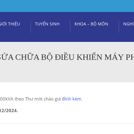
GIỚI THIỆU
TUYỂN SINH
KHOA – BỘ MÔN
NGHI
SỬA CHỮA BỘ ĐIỀU KHIỂN MÁY P
.000kVA theo Thư mời chào giá
đính kèm
.
12/2024.