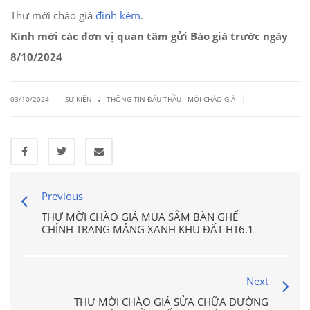
Thư mời chào giá
đính kèm
.
Kính mời các đơn vị quan tâm gửi Báo giá trước ngày
8/10/2024
.
|
|
03/10/2024
SỰ KIỆN
THÔNG TIN ĐẤU THẦU - MỜI CHÀO GIÁ
Previous
THƯ MỜI CHÀO GIÁ MUA SẮM BÀN GHẾ
CHỈNH TRANG MẢNG XANH KHU ĐẤT HT6.1
Next
THƯ MỜI CHÀO GIÁ SỬA CHỮA ĐƯỜNG