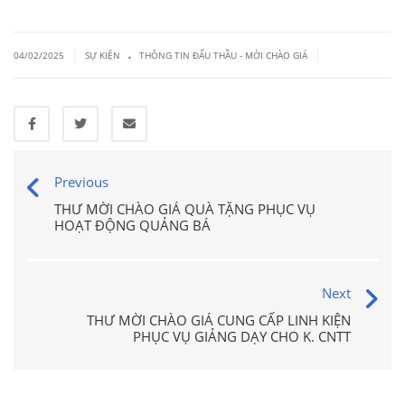
.
|
|
04/02/2025
SỰ KIỆN
THÔNG TIN ĐẤU THẦU - MỜI CHÀO GIÁ
Previous
THƯ MỜI CHÀO GIÁ QUÀ TẶNG PHỤC VỤ
HOẠT ĐỘNG QUẢNG BÁ
Next
THƯ MỜI CHÀO GIÁ CUNG CẤP LINH KIỆN
PHỤC VỤ GIẢNG DẠY CHO K. CNTT