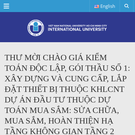
Menu
English
THƯ MỜI CHÀO GIÁ KIỂM
TOÁN ĐỘC LẬP, GÓI THẦU SỐ 1:
XÂY DỰNG VÀ CUNG CẤP, LẮP
ĐẶT THIẾT BỊ THUỘC KHLCNT
DỰ ÁN ĐẦU TƯ THUỘC DỰ
TOÁN MUA SẮM: SỬA CHỮA,
MUA SẮM, HOÀN THIỆN HẠ
TẦNG KHÔNG GIAN TẦNG 2