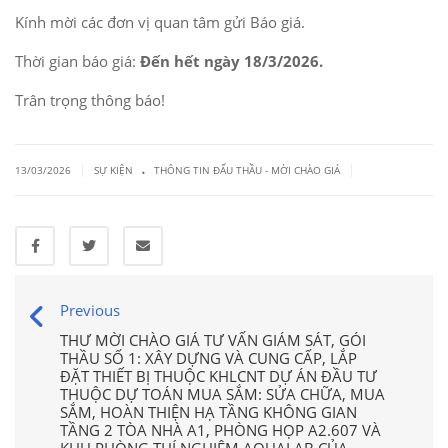
Kính mời các đơn vị quan tâm gửi Báo giá.
Thời gian báo giá:
Đến hết ngày 18/3/2026.
Trân trọng thông báo!
.
|
|
13/03/2026
SỰ KIỆN
THÔNG TIN ĐẤU THẦU - MỜI CHÀO GIÁ
Previous
THƯ MỜI CHÀO GIÁ TƯ VẤN GIÁM SÁT, GÓI
THẦU SỐ 1: XÂY DỰNG VÀ CUNG CẤP, LẮP
ĐẶT THIẾT BỊ THUỘC KHLCNT DỰ ÁN ĐẦU TƯ
THUỘC DỰ TOÁN MUA SẮM: SỬA CHỮA, MUA
SẮM, HOÀN THIỆN HẠ TẦNG KHÔNG GIAN
TẦNG 2 TÒA NHÀ A1, PHÒNG HỌP A2.607 VÀ