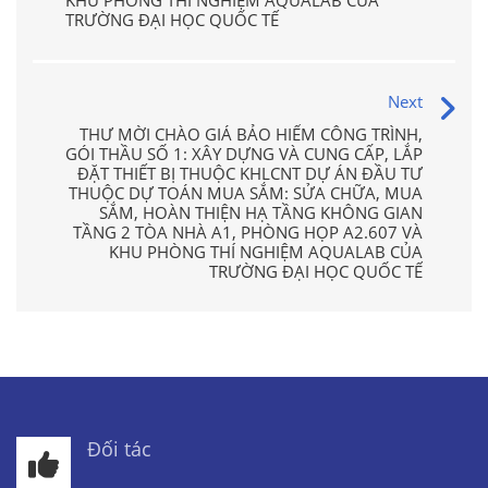
KHU PHÒNG THÍ NGHIỆM AQUALAB CỦA
TRƯỜNG ĐẠI HỌC QUỐC TẾ
Next
THƯ MỜI CHÀO GIÁ BẢO HIỂM CÔNG TRÌNH,
GÓI THẦU SỐ 1: XÂY DỰNG VÀ CUNG CẤP, LẮP
ĐẶT THIẾT BỊ THUỘC KHLCNT DỰ ÁN ĐẦU TƯ
THUỘC DỰ TOÁN MUA SẮM: SỬA CHỮA, MUA
SẮM, HOÀN THIỆN HẠ TẦNG KHÔNG GIAN
TẦNG 2 TÒA NHÀ A1, PHÒNG HỌP A2.607 VÀ
KHU PHÒNG THÍ NGHIỆM AQUALAB CỦA
TRƯỜNG ĐẠI HỌC QUỐC TẾ
Đối tác