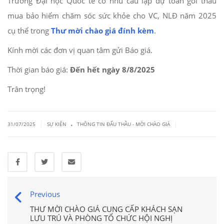
Trường Đại học Quốc tế có nhu cầu lập dự toán gói thầu
mua bảo hiểm chăm sóc sức khỏe cho VC, NLĐ năm 2025
cụ thể trong
Thư mời chào giá đính kèm
.
Kính mời các đơn vị quan tâm gửi Báo giá.
Thời gian báo giá:
Đến hết ngày 8/8/2025
Trân trọng!
.
|
|
31/07/2025
SỰ KIỆN
THÔNG TIN ĐẤU THẦU - MỜI CHÀO GIÁ
Previous
THƯ MỜI CHÀO GIÁ CUNG CẤP KHÁCH SẠN
LƯU TRÚ VÀ PHÒNG TỔ CHỨC HỘI NGHỊ