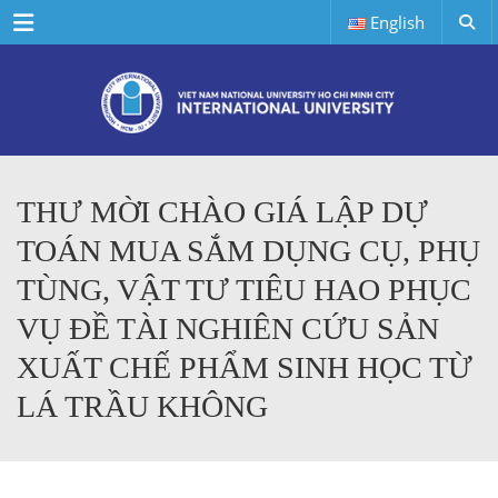
Menu
English
THƯ MỜI CHÀO GIÁ LẬP DỰ
TOÁN MUA SẮM DỤNG CỤ, PHỤ
TÙNG, VẬT TƯ TIÊU HAO PHỤC
VỤ ĐỀ TÀI NGHIÊN CỨU SẢN
XUẤT CHẾ PHẨM SINH HỌC TỪ
LÁ TRẦU KHÔNG