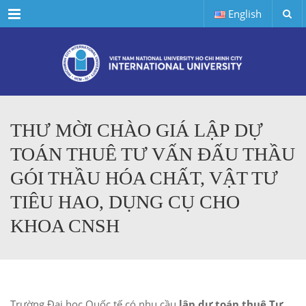
Menu
English
THƯ MỜI CHÀO GIÁ LẬP DỰ
TOÁN THUÊ TƯ VẤN ĐẤU THẦU
GÓI THẦU HÓA CHẤT, VẬT TƯ
TIÊU HAO, DỤNG CỤ CHO
KHOA CNSH
Trường Đại học Quốc tế có nhu cầu
lập dự toán thuê Tư