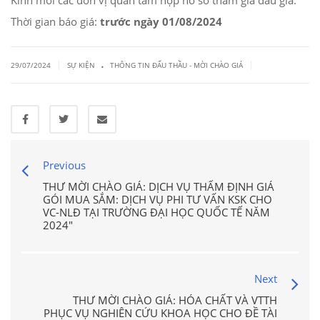
Kính mời các đơn vị quan tâm nộp hồ sơ tham gia đấu giá.
Thời gian báo giá:
trước ngày 01/08/2024
.
|
|
29/07/2024
SỰ KIỆN
THÔNG TIN ĐẤU THẦU - MỜI CHÀO GIÁ
Previous
THƯ MỜI CHÀO GIÁ: DỊCH VỤ THẨM ĐỊNH GIÁ
GÓI MUA SẮM: DỊCH VỤ PHI TƯ VẤN KSK CHO
VC-NLĐ TẠI TRƯỜNG ĐẠI HỌC QUỐC TẾ NĂM
2024"
Next
THƯ MỜI CHÀO GIÁ: HÓA CHẤT VÀ VTTH
PHỤC VỤ NGHIÊN CỨU KHOA HỌC CHO ĐỀ TÀI