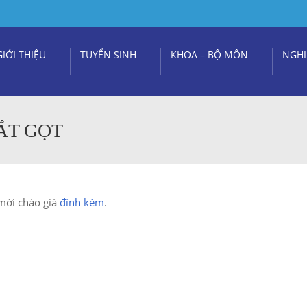
GIỚI THIỆU
TUYỂN SINH
KHOA – BỘ MÔN
NGHI
ẮT GỌT
mời chào giá
đính kèm
.