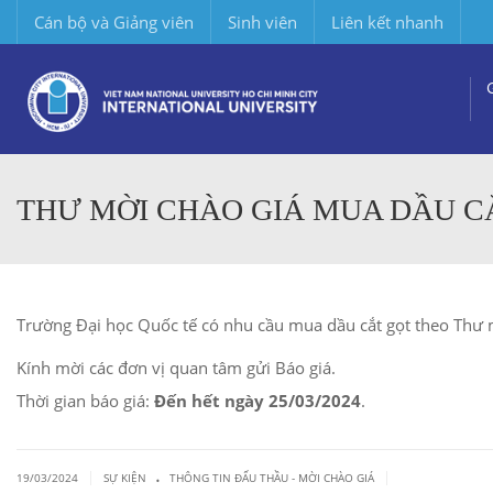
Cán bộ và Giảng viên
Sinh viên
Liên kết nhanh
THƯ MỜI CHÀO GIÁ MUA DẦU C
Trường Đại học Quốc tế có nhu cầu mua dầu cắt gọt theo Thư 
Kính mời các đơn vị quan tâm gửi Báo giá.
Thời gian báo giá:
Đến hết ngày 25/03/2024
.
.
|
|
19/03/2024
SỰ KIỆN
THÔNG TIN ĐẤU THẦU - MỜI CHÀO GIÁ