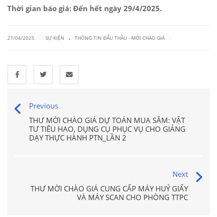
Thời gian báo giá: Đến hết ngày 29/4/2025.
.
|
|
27/04/2025
SỰ KIỆN
THÔNG TIN ĐẤU THẦU - MỜI CHÀO GIÁ
Previous
THƯ MỜI CHÀO GIÁ DỰ TOÁN MUA SẮM: VẬT
TƯ TIÊU HAO, DỤNG CỤ PHỤC VỤ CHO GIẢNG
DẠY THỰC HÀNH PTN_LẦN 2
Next
THƯ MỜI CHÀO GIÁ CUNG CẤP MÁY HUỶ GIẤY
VÀ MÁY SCAN CHO PHÒNG TTPC