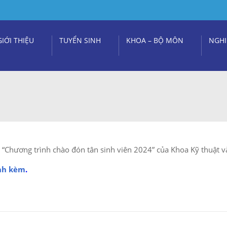
GIỚI THIỆU
TUYỂN SINH
KHOA – BỘ MÔN
NGHI
 “Chương trình chào đón tân sinh viên 2024” của Khoa Kỹ thuật v
nh kèm
.