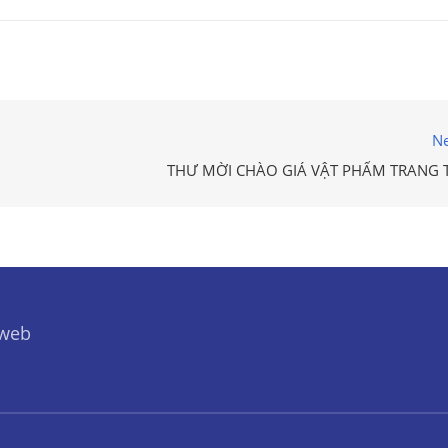
Ne
THƯ MỜI CHÀO GIÁ VẬT PHẨM TRANG T
 web