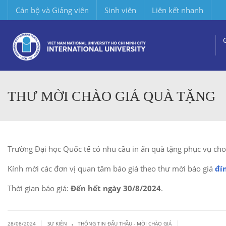
Cán bộ và Giảng viên
Sinh viên
Liên kết nhanh
THƯ MỜI CHÀO GIÁ QUÀ TẶNG
Trường Đại học Quốc tế có nhu cầu in ấn quà tặng phục vụ cho
Kính mời các đơn vị quan tâm báo giá theo thư mời báo giá
đí
Thời gian báo giá:
Đến hết ngày 30/8/2024
.
.
|
|
28/08/2024
SỰ KIỆN
THÔNG TIN ĐẤU THẦU - MỜI CHÀO GIÁ