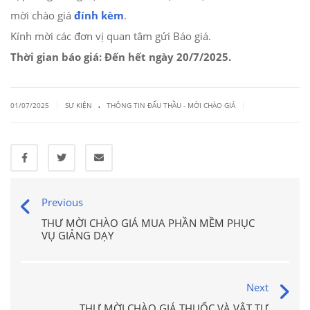
mời chào giá
đính kèm
.
Kính mời các đơn vị quan tâm gửi Báo giá.
Thời gian báo giá: Đến hết ngày 20/7/2025.
.
|
|
01/07/2025
SỰ KIỆN
THÔNG TIN ĐẤU THẦU - MỜI CHÀO GIÁ
Previous
THƯ MỜI CHÀO GIÁ MUA PHẦN MỀM PHỤC
VỤ GIẢNG DẠY
Next
THƯ MỜI CHÀO GIÁ THUỐC VÀ VẬT TƯ