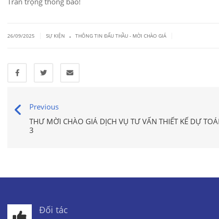
Trân trọng thông báo!
.
|
|
26/09/2025
SỰ KIỆN
THÔNG TIN ĐẤU THẦU - MỜI CHÀO GIÁ
Previous
THƯ MỜI CHÀO GIÁ DỊCH VỤ TƯ VẤN THIẾT KẾ DỰ TO
3
Đối tác