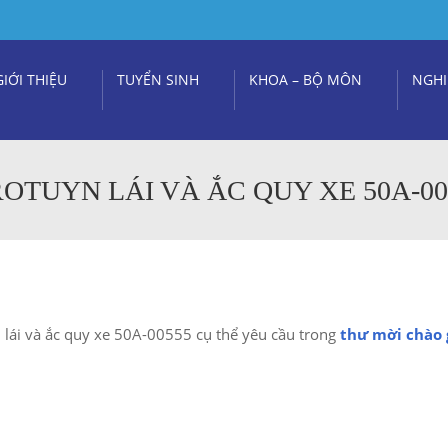
GIỚI THIỆU
TUYỂN SINH
KHOA – BỘ MÔN
NGHI
OTUYN LÁI VÀ ẮC QUY XE 50A-00
 lái và ắc quy xe 50A-00555 cụ thể yêu cầu trong
thư mời chào 