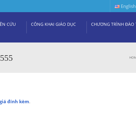
English
ÊN CỨU
CÔNG KHAI GIÁO DỤC
CHƯƠNG TRÌNH ĐÀO 
555
HO
giá đính kèm
.