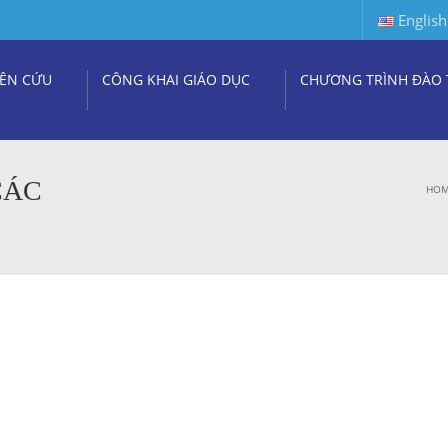
English
ÊN CỨU
CÔNG KHAI GIÁO DỤC
CHƯƠNG TRÌNH ĐÀO 
CÁC
HO