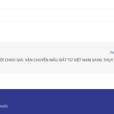
Ne
ỜI CHÀO GIÁ: VẬN CHUYỂN MẪU ĐẤT TỪ VIỆT NAM SANG THỤY 
 web