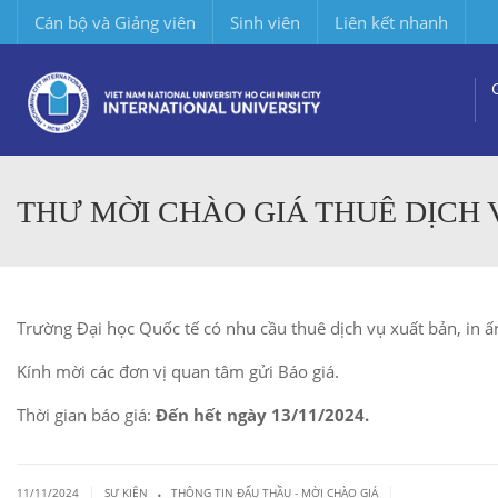
Cán bộ và Giảng viên
Sinh viên
Liên kết nhanh
THƯ MỜI CHÀO GIÁ THUÊ DỊCH 
Trường Đại học Quốc tế có nhu cầu thuê dịch vụ xuất bản, in 
Kính mời các đơn vị quan tâm gửi Báo giá.
Thời gian báo giá:
Đến hết ngày 13/11/2024.
.
|
|
11/11/2024
SỰ KIỆN
THÔNG TIN ĐẤU THẦU - MỜI CHÀO GIÁ