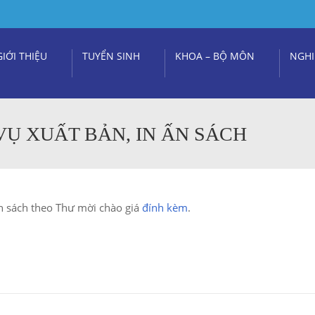
GIỚI THIỆU
TUYỂN SINH
KHOA – BỘ MÔN
NGHI
VỤ XUẤT BẢN, IN ẤN SÁCH
ấn sách theo Thư mời chào giá
đính kèm
.