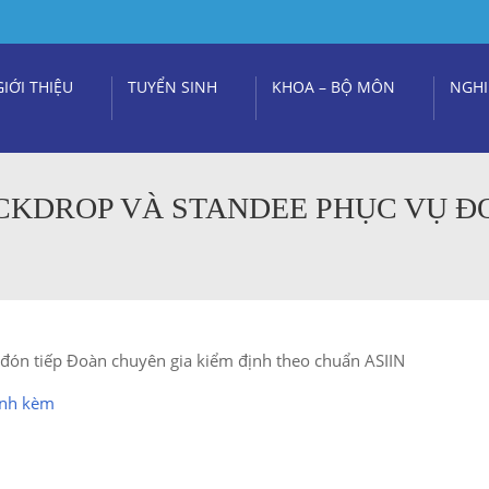
GIỚI THIỆU
TUYỂN SINH
KHOA – BỘ MÔN
NGHI
CKDROP VÀ STANDEE PHỤC VỤ 
 đón tiếp Đoàn chuyên gia kiểm định theo chuẩn ASIIN
ính kèm