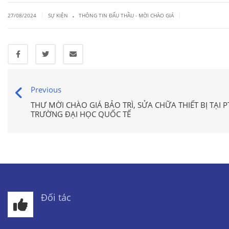
.
|
|
27/08/2024
SỰ KIỆN
THÔNG TIN ĐẤU THẦU - MỜI CHÀO GIÁ
Previous
THƯ MỜI CHÀO GIÁ BẢO TRÌ, SỬA CHỮA THIẾT BỊ TẠI 
TRƯỜNG ĐẠI HỌC QUỐC TẾ
Đối tác