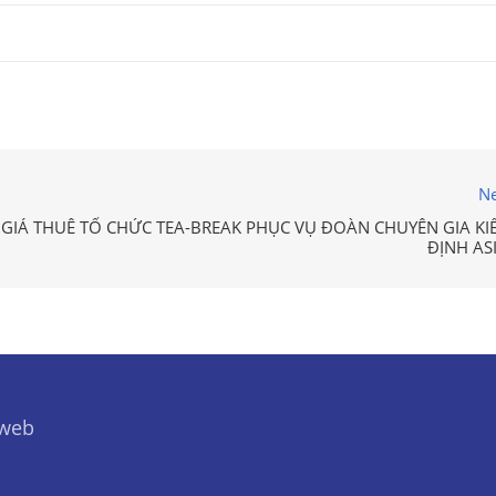
Ne
GIÁ THUÊ TỔ CHỨC TEA-BREAK PHỤC VỤ ĐOÀN CHUYÊN GIA KI
ĐỊNH AS
 web