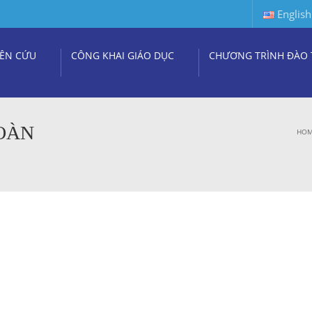
English
ÊN CỨU
CÔNG KHAI GIÁO DỤC
CHƯƠNG TRÌNH ĐÀO 
ĐOÀN
HO