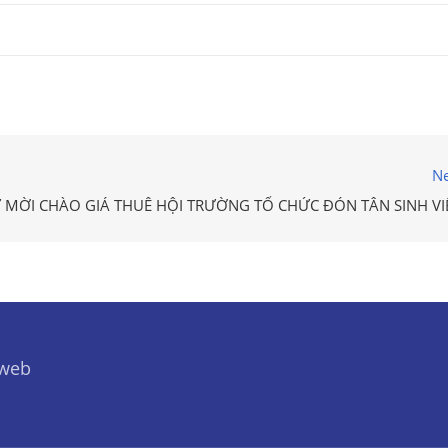
Ne
 MỜI CHÀO GIÁ THUÊ HỘI TRƯỜNG TỔ CHỨC ĐÓN TÂN SINH VI
 web