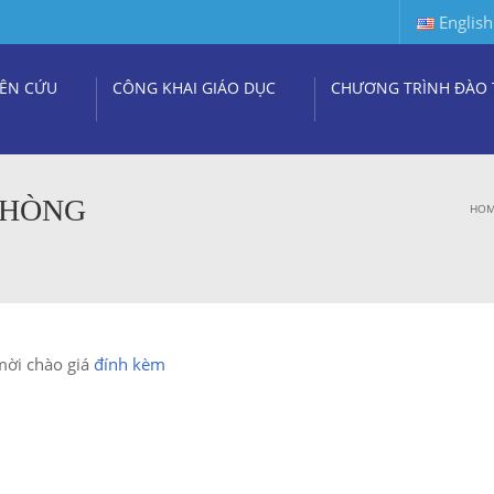
English
ÊN CỨU
CÔNG KHAI GIÁO DỤC
CHƯƠNG TRÌNH ĐÀO 
PHÒNG
HO
mời chào giá
đính kèm