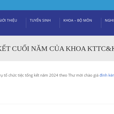
GIỚI THIỆU
TUYỂN SINH
KHOA – BỘ MÔN
NGHI
 KẾT CUỐI NĂM CỦA KHOA KTTC&
vụ tổ chức tiệc tổng kết năm 2024 theo Thư mời chào giá
đính kè