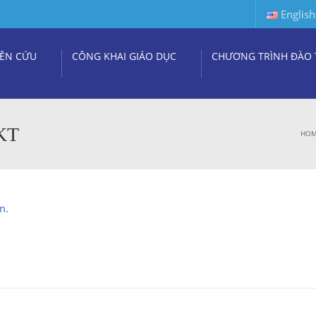
English
ÊN CỨU
CÔNG KHAI GIÁO DỤC
CHƯƠNG TRÌNH ĐÀO 
KT
HO
m.