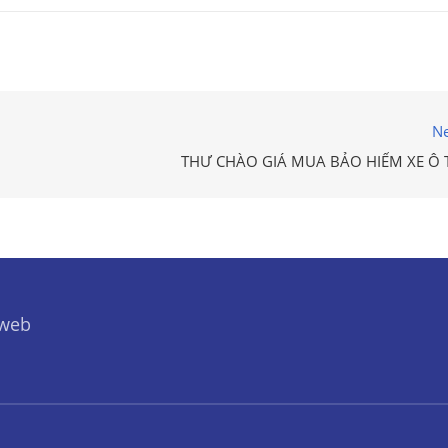
Ne
THƯ CHÀO GIÁ MUA BẢO HIỂM XE Ô 
 web