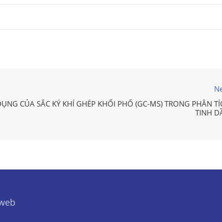
Ne
ỤNG CỦA SẮC KÝ KHÍ GHÉP KHỐI PHỔ (GC-MS) TRONG PHÂN TÍ
TINH D
 web