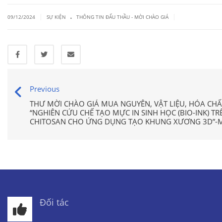
.
|
|
09/12/2024
SỰ KIỆN
THÔNG TIN ĐẤU THẦU - MỜI CHÀO GIÁ
Previous
THƯ MỜI CHÀO GIÁ MUA NGUYÊN, VẬT LIỆU, HÓA CHẤ
“NGHIÊN CỨU CHẾ TẠO MỰC IN SINH HỌC (BIO-INK) 
CHITOSAN CHO ỨNG DỤNG TẠO KHUNG XƯƠNG 3D”-MÃ
Đối tác