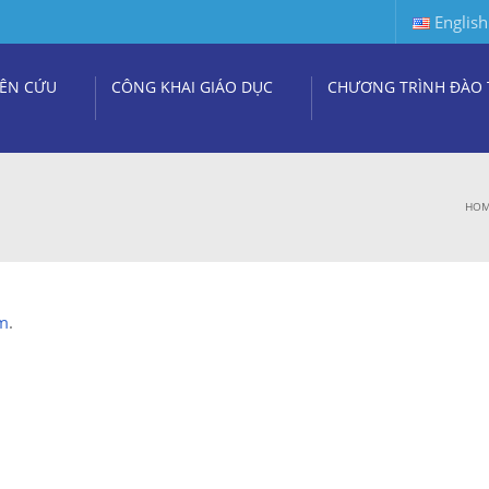
English
ÊN CỨU
CÔNG KHAI GIÁO DỤC
CHƯƠNG TRÌNH ĐÀO 
HO
m
.