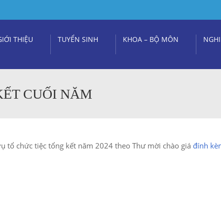
GIỚI THIỆU
TUYỂN SINH
KHOA – BỘ MÔN
NGHI
KẾT CUỐI NĂM
vụ tổ chức tiệc tổng kết năm 2024 theo Thư mời chào giá
đính kè