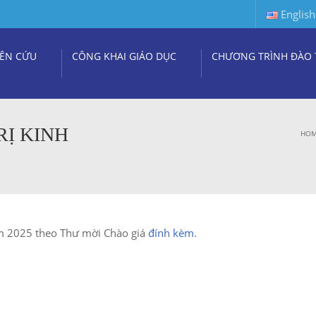
English
ÊN CỨU
CÔNG KHAI GIÁO DỤC
CHƯƠNG TRÌNH ĐÀO 
RỊ KINH
HO
ăm 2025 theo Thư mời Chào giá
đính kèm
.