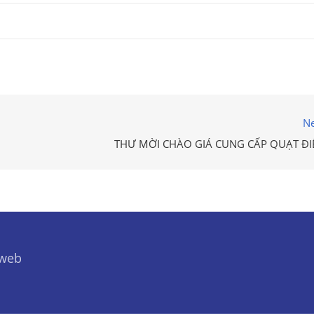
Ne
THƯ MỜI CHÀO GIÁ CUNG CẤP QUẠT ĐI
 web