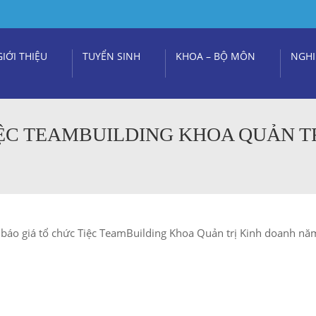
GIỚI THIỆU
TUYỂN SINH
KHOA – BỘ MÔN
NGHI
ỆC TEAMBUILDING KHOA QUẢN T
 báo giá tổ chức Tiệc TeamBuilding Khoa Quản trị Kinh doanh n