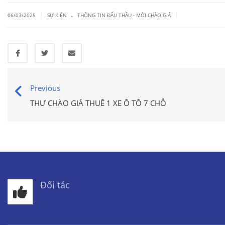
.
|
|
06/03/2025
SỰ KIỆN
THÔNG TIN ĐẤU THẦU - MỜI CHÀO GIÁ
Previous
THƯ CHÀO GIÁ THUÊ 1 XE Ô TÔ 7 CHỖ
Đối tác