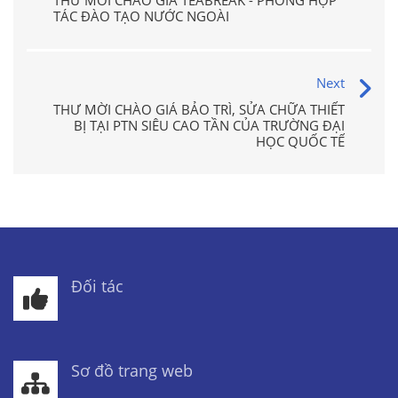
THƯ MỜI CHÀO GIÁ TEABREAK - PHÒNG HỢP
TÁC ĐÀO TẠO NƯỚC NGOÀI
Next
THƯ MỜI CHÀO GIÁ BẢO TRÌ, SỬA CHỮA THIẾT
BỊ TẠI PTN SIÊU CAO TẦN CỦA TRƯỜNG ĐẠI
HỌC QUỐC TẾ
Đối tác
Sơ đồ trang web