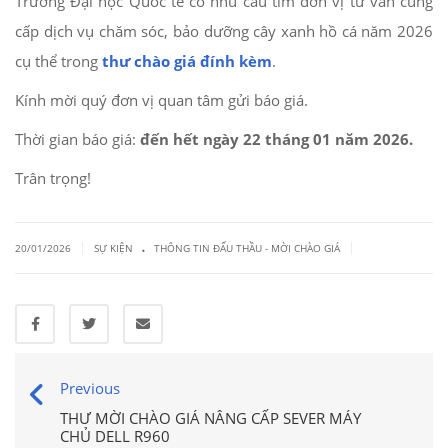
Trường Đại học Quốc tế có nhu cầu tìm đơn vị tư vấn cung
cấp dịch vụ chăm sóc, bảo dưỡng cây xanh hồ cá năm 2026
cụ thể trong
thư chào giá đính kèm
.
Kính mời quý đơn vị quan tâm gửi báo giá.
Thời gian báo giá:
đến hết ngày 22 tháng 01 năm 2026.
Trân trọng!
.
|
|
20/01/2026
SỰ KIỆN
THÔNG TIN ĐẤU THẦU - MỜI CHÀO GIÁ
Previous
THƯ MỜI CHÀO GIÁ NÂNG CẤP SEVER MÁY
CHỦ DELL R960