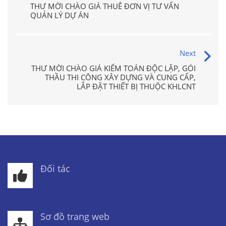
THƯ MỜI CHÀO GIÁ THUÊ ĐƠN VỊ TƯ VẤN
QUẢN LÝ DỰ ÁN
Next
THƯ MỜI CHÀO GIÁ KIỂM TOÁN ĐỘC LẬP, GÓI
THẦU THI CÔNG XÂY DỰNG VÀ CUNG CẤP,
LẮP ĐẶT THIẾT BỊ THUỘC KHLCNT
Đối tác
Sơ đồ trang web