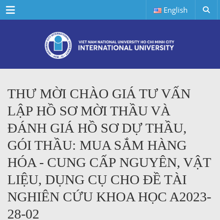
Menu
English
THƯ MỜI CHÀO GIÁ TƯ VẤN
LẬP HỒ SƠ MỜI THẦU VÀ
ĐÁNH GIÁ HỒ SƠ DỰ THẦU,
GÓI THẦU: MUA SẮM HÀNG
HÓA - CUNG CẤP NGUYÊN, VẬT
LIỆU, DỤNG CỤ CHO ĐỀ TÀI
NGHIÊN CỨU KHOA HỌC A2023-
28-02