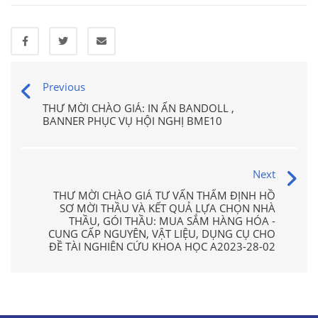
Previous
THƯ MỜI CHÀO GIÁ: IN ẤN BANDOLL ,
BANNER PHỤC VỤ HỘI NGHỊ BME10
Next
THƯ MỜI CHÀO GIÁ TƯ VẤN THẨM ĐỊNH HỒ
SƠ MỜI THẦU VÀ KẾT QUẢ LỰA CHỌN NHÀ
THẦU, GÓI THẦU: MUA SẮM HÀNG HÓA -
CUNG CẤP NGUYÊN, VẬT LIỆU, DỤNG CỤ CHO
ĐỀ TÀI NGHIÊN CỨU KHOA HỌC A2023-28-02