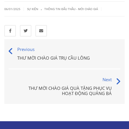
.
|
|
06/01/2025
SỰ KIỆN
THÔNG TIN ĐẤU THẦU - MỜI CHÀO GIÁ
Previous
THƯ MỜI CHÀO GIÁ TRỤ CẦU LÔNG
Next
THƯ MỜI CHÀO GIÁ QUÀ TẶNG PHỤC VỤ
HOẠT ĐỘNG QUẢNG BÁ