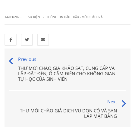
.
|
|
14/03/2025
SỰ KIỆN
THÔNG TIN ĐẤU THẦU - MỜI CHÀO GIÁ
Previous
THƯ MỜI CHÀO GIÁ KHẢO SÁT, CUNG CẤP VÀ
LẮP ĐẶT ĐÈN, Ổ CẮM ĐIỆN CHO KHÔNG GIAN
TỰ HỌC CỦA SINH VIÊN
Next
THƯ MỜI CHÀO GIÁ DỊCH VỤ DỌN CỎ VÀ SAN
LẤP MẶT BẰNG