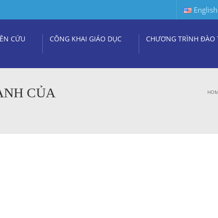
English
ÊN CỨU
CÔNG KHAI GIÁO DỤC
CHƯƠNG TRÌNH ĐÀO 
ÀNH CỦA
HO