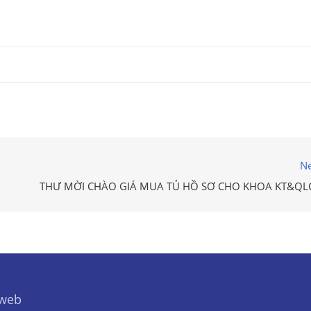
Ne
THƯ MỜI CHÀO GIÁ MUA TỦ HỒ SƠ CHO KHOA KT&QL
 web