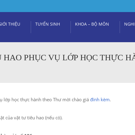
GIỚI THIỆU
TUYỂN SINH
KHOA – BỘ MÔN
NGHI
U HAO PHỤC VỤ LỚP HỌC THỰC H
vụ lớp học thực hành theo Thư mời chào giá
đính kèm
.
t của vật tư tiêu hao (nếu có).