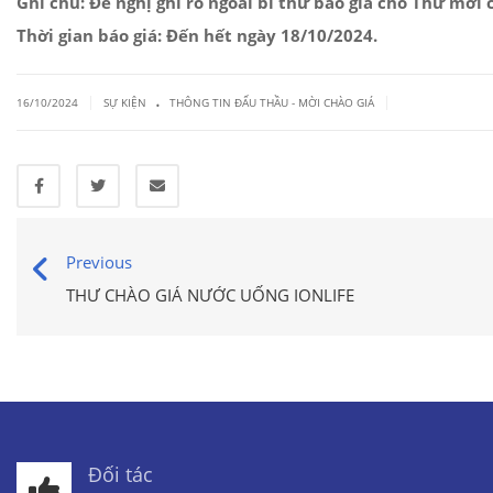
Ghi chú: Đề nghị ghi rõ ngoài bì thư báo giá cho Thư mời c
Thời gian báo giá: Đến hết ngày 18/10/2024.
.
|
|
16/10/2024
SỰ KIỆN
THÔNG TIN ĐẤU THẦU - MỜI CHÀO GIÁ
Previous
THƯ CHÀO GIÁ NƯỚC UỐNG IONLIFE
Đối tác