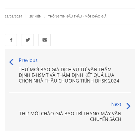
.
|
|
25/03/2024
SỰ KIỆN
THÔNG TIN ĐẤU THẦU - MỜI CHÀO GIÁ
Previous
THƯ MỜI BÁO GIÁ DỊCH VỤ TƯ VẤN THẨM
ĐỊNH E-HSMT VÀ THẨM ĐỊNH KẾT QUẢ LỰA
CHỌN NHÀ THẦU CHƯƠNG TRÌNH BHSK 2024
Next
THƯ MỜI CHÀO GIÁ BẢO TRÌ THANG MÁY VẬN
CHUYỂN SÁCH