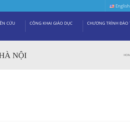
English
ÊN CỨU
CÔNG KHAI GIÁO DỤC
CHƯƠNG TRÌNH ĐÀO 
HÀ NỘI
HO