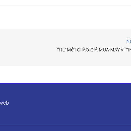
Ne
THƯ MỜI CHÀO GIÁ MUA MÁY VI TÍ
 web