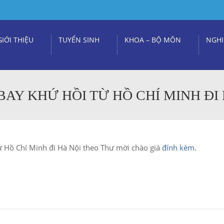
GIỚI THIỆU
TUYỂN SINH
KHOA – BỘ MÔN
NGHI
AY KHỨ HỒI TỪ HỒ CHÍ MINH ĐI 
ừ Hồ Chí Minh đi Hà Nội
theo Thư mời chào giá
đính kèm.