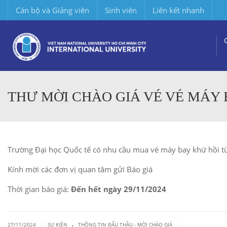
Cán bộ và Giảng viên
Sinh viên
Liên kết nhanh
THƯ MỜI CHÀO GIÁ VÉ VÉ MÁY B
Trường Đại học Quốc tế có nhu cầu mua vé máy bay khứ hồi t
Kính mời các đơn vị quan tâm gửi Báo giá
Thời gian báo giá:
Đến hết ngày 29
/11
/2024
.
|
|
27/11/2024
SỰ KIỆN
THÔNG TIN ĐẤU THẦU - MỜI CHÀO GIÁ