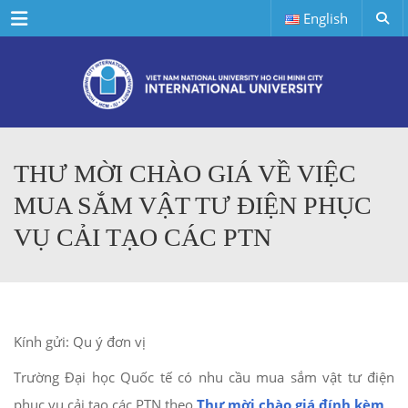
Menu
English
THƯ MỜI CHÀO GIÁ VỀ VIỆC
MUA SẮM VẬT TƯ ĐIỆN PHỤC
VỤ CẢI TẠO CÁC PTN
Kính gửi: Qu ý đơn vị
Trường Đại học Quốc tế có nhu cầu mua sắm vật tư điện
phục vụ cải tạo các PTN theo
Thư mời chào giá đính kèm
.