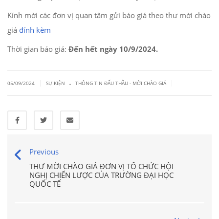
Kính mời các đơn vị quan tâm gửi báo giá theo thư mời chào
giá
đính kèm
Thời gian báo giá:
Đến hết ngày 10/9/2024.
.
|
|
05/09/2024
SỰ KIỆN
THÔNG TIN ĐẤU THẦU - MỜI CHÀO GIÁ
Previous
THƯ MỜI CHÀO GIÁ ĐƠN VỊ TỔ CHỨC HỘI
NGHỊ CHIẾN LƯỢC CỦA TRƯỜNG ĐẠI HỌC
QUỐC TẾ