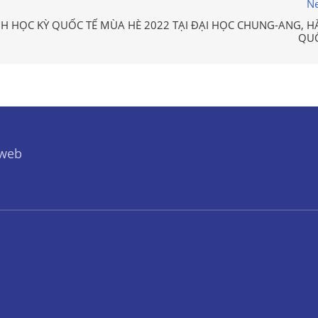
Ne
H HỌC KỲ QUỐC TẾ MÙA HÈ 2022 TẠI ĐẠI HỌC CHUNG-ANG, H
QU
 web