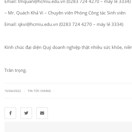
Email: tmquan@hcmiu.edu.vn (0283 724 4270 – máy lẻ 3334)
– Mr. Quách Khả Vi – Chuyên viên Phòng Công tác Sinh viên
Email: qkvi@hcmiu.edu.vn (0283 724 4270 – máy lẻ 3334)
Kính chúc đại diện Quý doanh nghiệp thật nhiều sức khỏe, niề
Trân trọng.
|
|
15/04/2022
TIN TỨC CHUNG