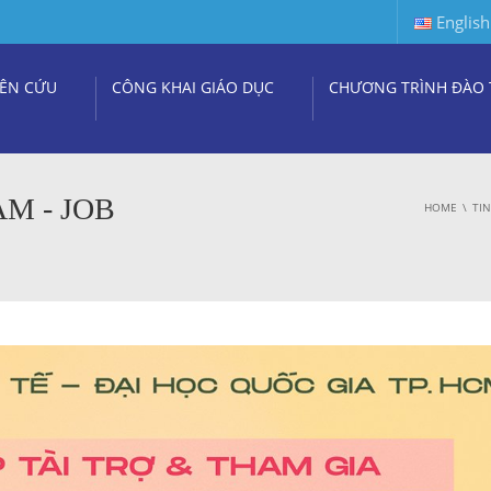
English
ÊN CỨU
CÔNG KHAI GIÁO DỤC
CHƯƠNG TRÌNH ĐÀO 
M - JOB
HOME
TI