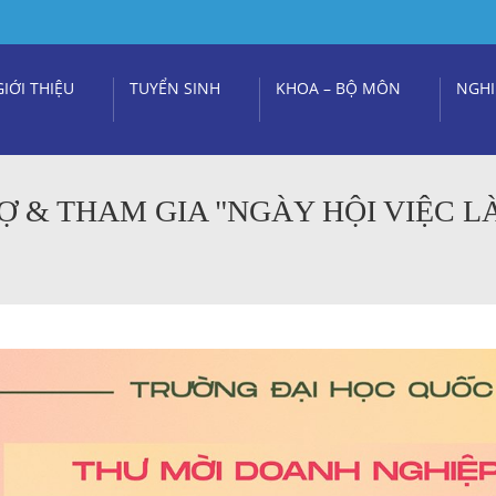
GIỚI THIỆU
TUYỂN SINH
KHOA – BỘ MÔN
NGHI
 & THAM GIA "NGÀY HỘI VIỆC LÀ