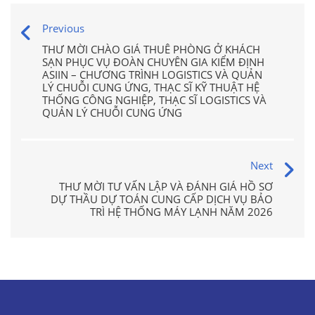
Previous
THƯ MỜI CHÀO GIÁ THUÊ PHÒNG Ở KHÁCH
SẠN PHỤC VỤ ĐOÀN CHUYÊN GIA KIỂM ĐỊNH
ASIIN – CHƯƠNG TRÌNH LOGISTICS VÀ QUẢN
LÝ CHUỖI CUNG ỨNG, THẠC SĨ KỸ THUẬT HỆ
THỐNG CÔNG NGHIỆP, THẠC SĨ LOGISTICS VÀ
QUẢN LÝ CHUỖI CUNG ỨNG
Next
THƯ MỜI TƯ VẤN LẬP VÀ ĐÁNH GIÁ HỒ SƠ
DỰ THẦU DỰ TOÁN CUNG CẤP DỊCH VỤ BẢO
TRÌ HỆ THỐNG MÁY LẠNH NĂM 2026