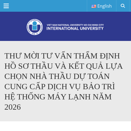
Menu
English
THƯ MỜI TƯ VẤN THẨM ĐỊNH
HỒ SƠ THẦU VÀ KẾT QUẢ LỰA
CHỌN NHÀ THẦU DỰ TOÁN
CUNG CẤP DỊCH VỤ BẢO TRÌ
HỆ THỐNG MÁY LẠNH NĂM
2026