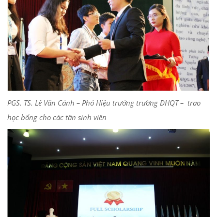
PGS. TS. Lê Văn Cảnh – Phó Hiệu trưởng trường ĐHQT – trao
học bổng cho các tân sinh viên