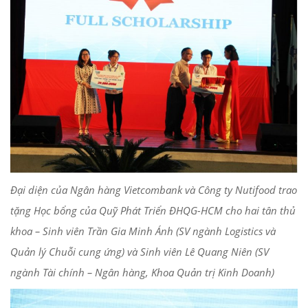
Đại diện của Ngân hàng Vietcombank và Công ty Nutifood trao
tặng Học bổng của Quỹ Phát Triển ĐHQG-HCM cho hai tân thủ
khoa – Sinh viên Trần Gia Minh Ánh (SV ngành Logistics và
Quản lý Chuỗi cung ứng) và Sinh viên Lê Quang Niên (SV
ngành Tài chính – Ngân hàng, Khoa Quản trị Kinh Doanh)