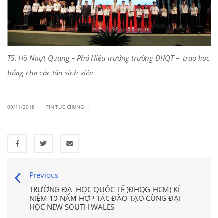
TS. Hồ Nhựt Quang – Phó Hiệu trưởng trường ĐHQT – trao học
bổng cho các tân sinh viên
|
|
09/11/2018
TIN TỨC CHUNG
Previous
TRƯỜNG ĐẠI HỌC QUỐC TẾ (ĐHQG-HCM) KỈ
NIỆM 10 NĂM HỢP TÁC ĐÀO TẠO CÙNG ĐẠI
HỌC NEW SOUTH WALES