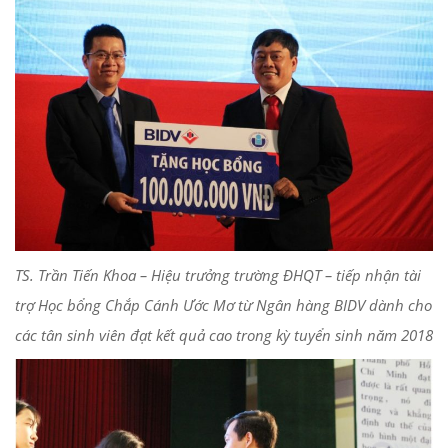
TS. Trần Tiến Khoa – Hiệu trưởng trường ĐHQT – tiếp nhận tài
trợ Học bổng Chắp Cánh Ước Mơ từ Ngân hàng BIDV dành cho
các tân sinh viên đạt kết quả cao trong kỳ tuyển sinh năm 2018