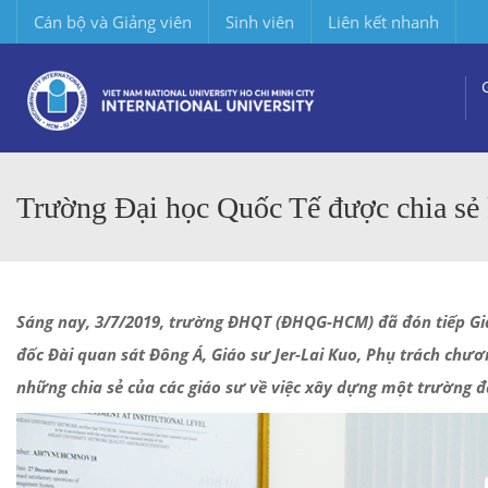
Cán bộ và Giảng viên
Sinh viên
Liên kết nhanh
Trường Đại học Quốc Tế được chia sẻ 
Sáng nay, 3/7/2019, trường ĐHQT (ĐHQG-HCM) đã đón tiếp Giá
đốc Đài quan sát Đông Á, Giáo sư Jer-Lai Kuo, Phụ trách chư
những chia sẻ của các giáo sư về việc xây dựng một trường đ