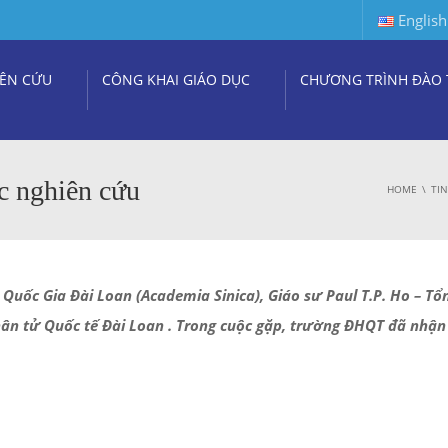
English
ÊN CỨU
CÔNG KHAI GIÁO DỤC
CHƯƠNG TRÌNH ĐÀO 
c nghiên cứu
HOME
TI
uốc Gia Đài Loan (Academia Sinica), Giáo sư Paul T.P. Ho – T
Phân tử Quốc tế Đài Loan . Trong cuộc gặp, trường ĐHQT đã nhậ